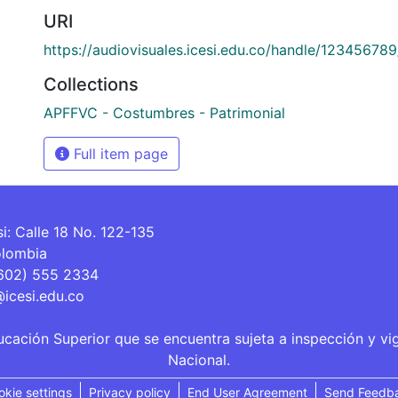
URI
https://audiovisuales.icesi.edu.co/handle/12345678
Collections
APFFVC - Costumbres - Patrimonial
Full item page
si: Calle 18 No. 122-135
olombia
(602) 555 2334
@icesi.edu.co
ucación Superior que se encuentra sujeta a inspección y vi
Nacional.
okie settings
Privacy policy
End User Agreement
Send Feedb