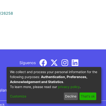
9/26258
Síguenos
We collect and process your personal information for the
following purposes:
Authentication, Preferences,
Acknowledgement and Statistics
.
To learn more, please read our
privacy policy
.
gilancia por parte del Ministerio de Educación
Customize
Decline
That's ok
ack