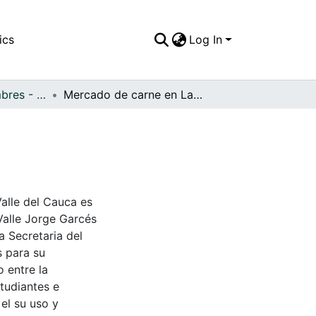
ics
Log In
APFFVC - Costumbres - Patrimonial
Mercado de carne en La Cumbre, 1979
Valle del Cauca es
Valle Jorge Garcés
a Secretaria del
s para su
 entre la
tudiantes e
 el su uso y