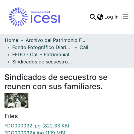
(curren
Log In
Communities & Collec
All of DSpace
Home
Archivo del Patrimonio Fotográfico y Fílmico del Valle del Cauca
Fondo Fotográfico Diario Occidente
Cali
Statistics
FFDO - Cali - Patrimonial
Sindicados de secuestro se reunen con sus familiares.
Sindicados de secuestro se
reunen con sus familiares.
Files
FDO000032.jpg
(822.33 KB)
FDO000032A.jpg
(1.19 MB)