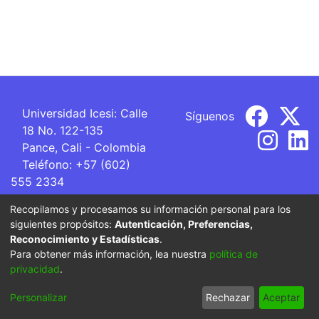
Universidad Icesi: Calle
Síguenos
18 No. 122-135
Pance, Cali - Colombia
Teléfono: +57 (602)
555 2334
ventanillaunica@icesi.edu.co
Recopilamos y procesamos su información personal para los
siguientes propósitos:
Autenticación, Preferencias,
La Universidad Icesi es una Institución de Educación
Reconocimiento y Estadísticas
.
Superior que se encuentra sujeta a inspección y vigilancia
Para obtener más información, lea nuestra
política de
por parte del Ministerio de Educación Nacional.
privacidad
.
Cookie
Privacy
End User
Send
Personalizar
Rechazar
Aceptar
settings
policy
Agreement
Feedback