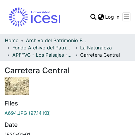
(curren
Log In
Communities & Collec
All of DSpace
Home
Archivo del Patrimonio Fotográfico y Fílmico del Valle del Cauca
Fondo Archivo del Patrimonio Fotográfico y Fílmico del Valle del Cauca
La Naturaleza
Statistics
APFFVC - Los Paisajes - Patrimonial
Carretera Central
Carretera Central
Files
A694.JPG
(97.14 KB)
Date
1920-01-01