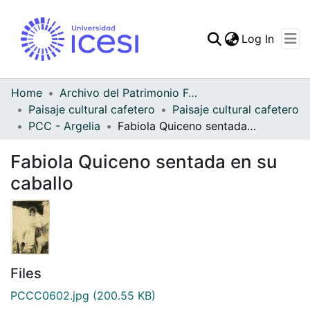
(curren
Log In
Communities & Collec
All of DSpace
Home
Archivo del Patrimonio Fotográfico y Fílmico del Valle del Cauca
Paisaje cultural cafetero
Paisaje cultural cafetero
Statistics
PCC - Argelia
Fabiola Quiceno sentada en su caballo
Fabiola Quiceno sentada en su
caballo
Files
PCCC0602.jpg
(200.55 KB)