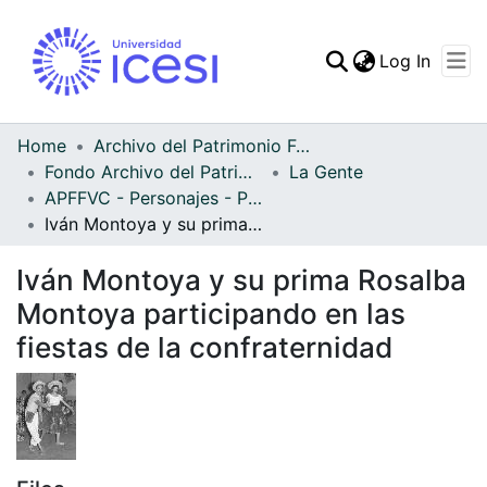
(curren
Log In
Communities & Collec
All of DSpace
Home
Archivo del Patrimonio Fotográfico y Fílmico del Valle del Cauca
Fondo Archivo del Patrimonio Fotográfico y Fílmico del Valle del Cauca
La Gente
Statistics
APFFVC - Personajes - Patrimonial
Iván Montoya y su prima Rosalba Montoya participando en las fiestas de la confraternidad
Iván Montoya y su prima Rosalba
Montoya participando en las
fiestas de la confraternidad