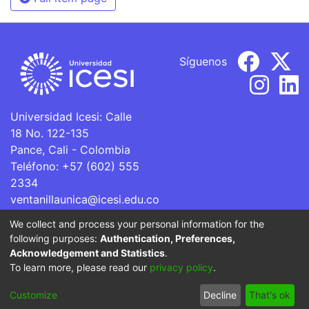
Síguenos
Universidad Icesi: Calle
18 No. 122-135
Pance, Cali - Colombia
Teléfono: +57 (602) 555
2334
ventanillaunica@icesi.edu.co
We collect and process your personal information for the
La Universidad Icesi es una Institución de Educación
following purposes:
Authentication, Preferences,
Superior que se encuentra sujeta a inspección y vigilancia
Acknowledgement and Statistics
.
por parte del Ministerio de Educación Nacional.
To learn more, please read our
privacy policy
.
Cookie
Privacy
End User
Send
Customize
Decline
That's ok
settings
policy
Agreement
Feedback