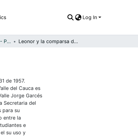
ics
Log In
APFFVC - Personajes - Patrimonial
Leonor y la comparsa de las holandesas
31 de 1957.
Valle del Cauca es
Valle Jorge Garcés
a Secretaria del
s para su
 entre la
tudiantes e
 el su uso y