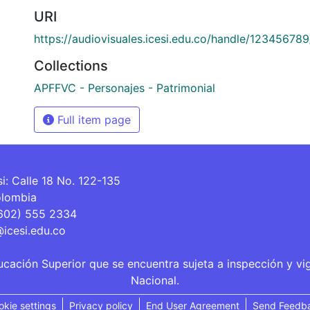
URI
https://audiovisuales.icesi.edu.co/handle/12345678
Collections
APFFVC - Personajes - Patrimonial
Full item page
si: Calle 18 No. 122-135
olombia
(602) 555 2334
@icesi.edu.co
ucación Superior que se encuentra sujeta a inspección y vi
Nacional.
okie settings
Privacy policy
End User Agreement
Send Feedb