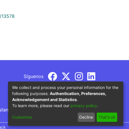
9/13578
Síguenos
We collect and process your personal information for the
following purposes:
Authentication, Preferences,
Acknowledgement and Statistics
.
To learn more, please read our
privacy policy
.
gilancia por parte del Ministerio de Educación
Customize
Decline
That's ok
ack