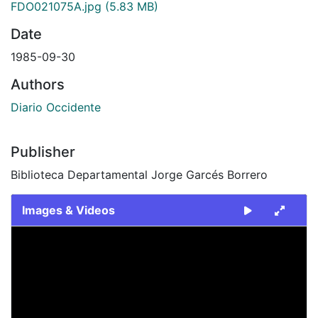
FDO021075A.jpg
(5.83 MB)
Date
1985-09-30
Authors
Diario Occidente
Publisher
Biblioteca Departamental Jorge Garcés Borrero
Images & Videos
Slide 1 of 2