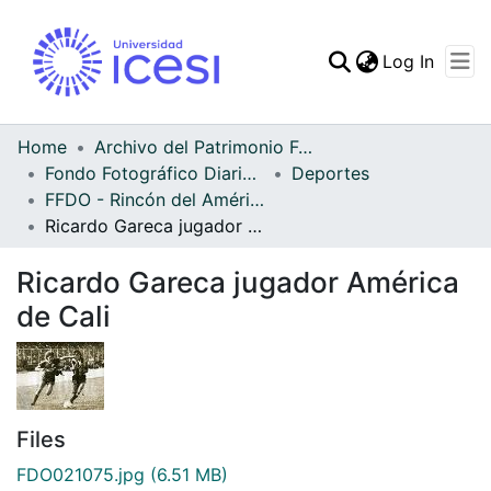
(curren
Log In
Communities & Collec
All of DSpace
Home
Archivo del Patrimonio Fotográfico y Fílmico del Valle del Cauca
Fondo Fotográfico Diario Occidente
Deportes
Statistics
FFDO - Rincón del América - Patrimonial
Ricardo Gareca jugador América de Cali
Ricardo Gareca jugador América
de Cali
Files
FDO021075.jpg
(6.51 MB)