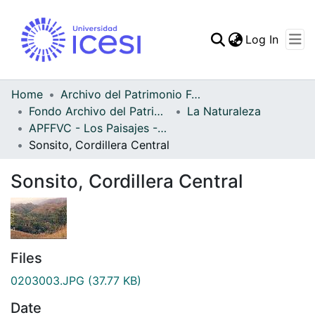
(curren
Log In
Communities & Collec
All of DSpace
Home
Archivo del Patrimonio Fotográfico y Fílmico del Valle del Cauca
Fondo Archivo del Patrimonio Fotográfico y Fílmico del Valle del Cauca
La Naturaleza
Statistics
APFFVC - Los Paisajes - Patrimonial
Sonsito, Cordillera Central
Sonsito, Cordillera Central
Files
0203003.JPG
(37.77 KB)
Date