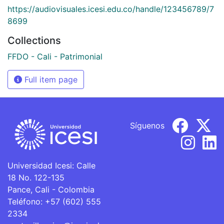
https://audiovisuales.icesi.edu.co/handle/123456789/7
8699
Collections
FFDO - Cali - Patrimonial
Full item page
Síguenos
Universidad Icesi: Calle
18 No. 122-135
Pance, Cali - Colombia
Teléfono: +57 (602) 555
2334