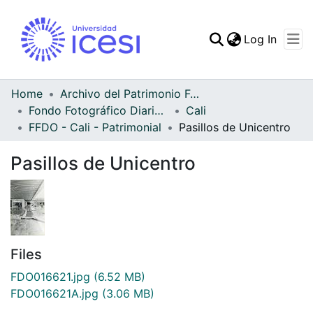
(curren
Log In
Communities & Collec
All of DSpace
Home
Archivo del Patrimonio Fotográfico y Fílmico del Valle del Cauca
Fondo Fotográfico Diario Occidente
Cali
Statistics
FFDO - Cali - Patrimonial
Pasillos de Unicentro
Pasillos de Unicentro
Files
FDO016621.jpg
(6.52 MB)
FDO016621A.jpg
(3.06 MB)