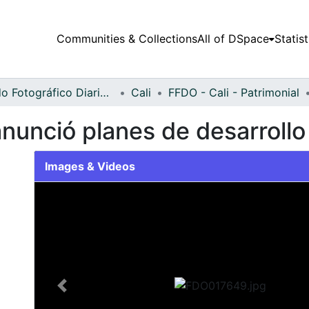
Communities & Collections
All of DSpace
Statist
Fondo Fotográfico Diario Occidente
Cali
FFDO - Cali - Patrimonial
nunció planes de desarrollo
Images & Videos
Slide 1 of 2
Previous