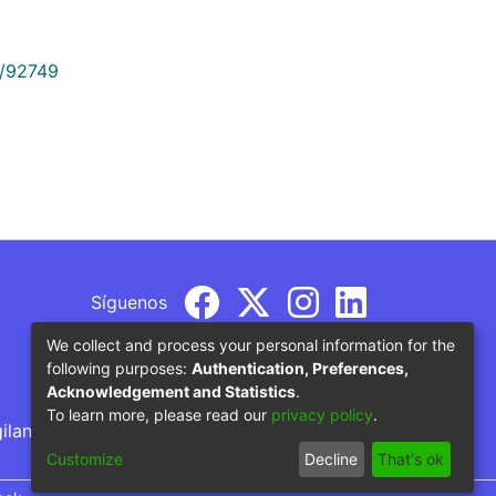
9/92749
Síguenos
We collect and process your personal information for the
following purposes:
Authentication, Preferences,
Acknowledgement and Statistics
.
To learn more, please read our
privacy policy
.
gilancia por parte del Ministerio de Educación
Customize
Decline
That's ok