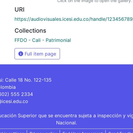
Click on the image to open the gallery.
URI
https://audiovisuales.icesi.edu.co/handle/12345678
Collections
FFDO - Cali - Patrimonial
Full item page
si: Calle 18 No. 122-135
olombia
(602) 555 2334
@icesi.edu.co
ucación Superior que se encuentra sujeta a inspección y vi
Nacional.