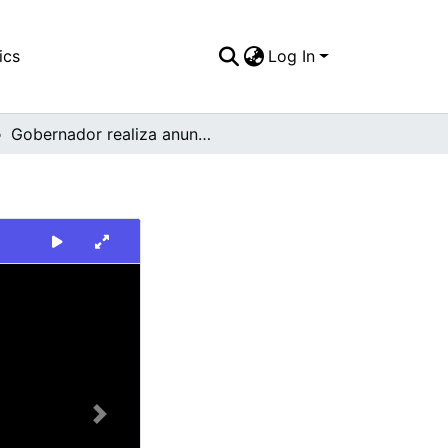
ics
Log In
Gobernador realiza anunció planes de desarrollo
Next