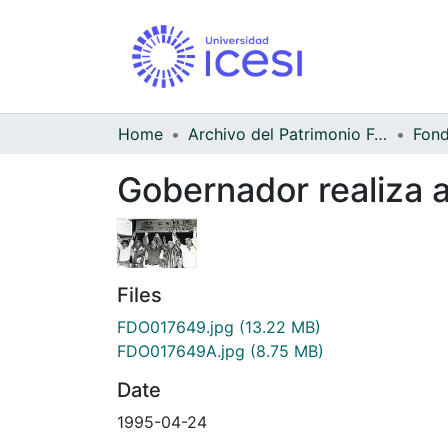
Home
Archivo del Patrimonio Fotográfico y Fílmico del Valle del Cauca
Gobernador realiza a
Files
FDO017649.jpg
(13.22 MB)
FDO017649A.jpg
(8.75 MB)
Date
1995-04-24