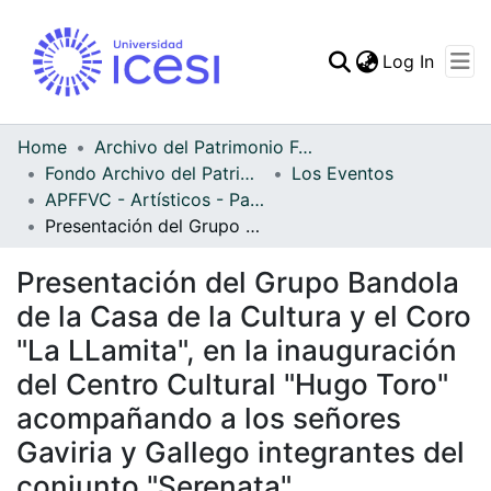
(curren
Log In
Communities & Collec
All of DSpace
Home
Archivo del Patrimonio Fotográfico y Fílmico del Valle del Cauca
Fondo Archivo del Patrimonio Fotográfico y Fílmico del Valle del Cauca
Los Eventos
Statistics
APFFVC - Artísticos - Patrimonial
Presentación del Grupo Bandola de la Casa de la Cultura y el Coro "La LLamita", en la inauguración del Centro Cultural "Hugo Toro" acompañando a los señores Gaviria y Gallego integrantes del conjunto "Serenata"
Presentación del Grupo Bandola
de la Casa de la Cultura y el Coro
"La LLamita", en la inauguración
del Centro Cultural "Hugo Toro"
acompañando a los señores
Gaviria y Gallego integrantes del
conjunto "Serenata"