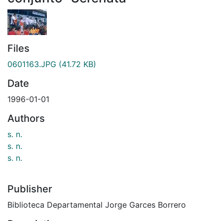
Files
0601163.JPG
(41.72 KB)
Date
1996-01-01
Authors
s. n.
s. n.
s. n.
Publisher
Biblioteca Departamental Jorge Garces Borrero