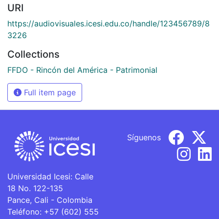
URI
https://audiovisuales.icesi.edu.co/handle/123456789/8
3226
Collections
FFDO - Rincón del América - Patrimonial
Full item page
Síguenos
Universidad Icesi: Calle
18 No. 122-135
Pance, Cali - Colombia
Teléfono: +57 (602) 555