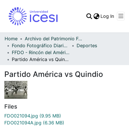
(curren
Log In
Communities & Collec
All of DSpace
Home
Archivo del Patrimonio Fotográfico y Fílmico del Valle del Cauca
Fondo Fotográfico Diario Occidente
Deportes
Statistics
FFDO - Rincón del América - Patrimonial
Partido América vs Quindio
Partido América vs Quindio
Files
FDO021094.jpg
(9.95 MB)
FDO021094A.jpg
(6.36 MB)