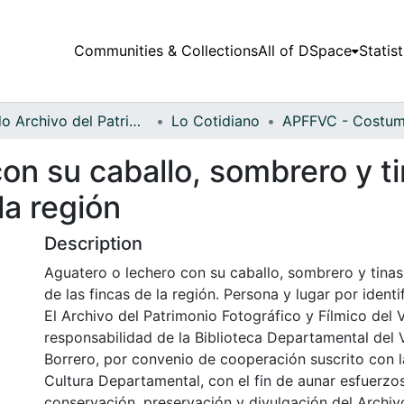
Communities & Collections
All of DSpace
Statist
Fondo Archivo del Patrimonio Fotográfico y Fílmico del Valle del Cauca
Lo Cotidiano
on su caballo, sombrero y t
la región
Description
Aguatero o lechero con su caballo, sombrero y tina
de las fincas de la región. Persona y lugar por identif
El Archivo del Patrimonio Fotográfico y Fílmico del 
responsabilidad de la Biblioteca Departamental del 
Borrero, por convenio de cooperación suscrito con l
Cultura Departamental, con el fin de aunar esfuerzo
conservación, preservación y divulgación del Archivo