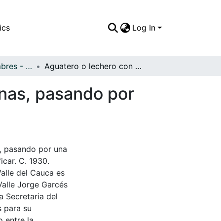
ics
Log In
APFFVC - Costumbres - Patrimonial
Aguatero o lechero con su caballo, sombrero y tinas, pasando por una de las fincas de la región
inas, pasando por
s, pasando por una
icar. C. 1930.
Valle del Cauca es
Valle Jorge Garcés
a Secretaria del
s para su
 entre la