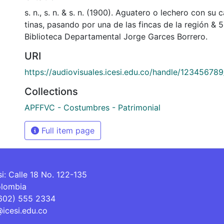
s. n., s. n. & s. n. (1900). Aguatero o lechero con su
tinas, pasando por una de las fincas de la región &
Biblioteca Departamental Jorge Garces Borrero.
URI
https://audiovisuales.icesi.edu.co/handle/12345678
Collections
APFFVC - Costumbres - Patrimonial
Full item page
si: Calle 18 No. 122-135
olombia
(602) 555 2334
@icesi.edu.co