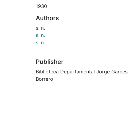
1930
Authors
s. n.
s. n.
s. n.
Publisher
Biblioteca Departamental Jorge Garces
Borrero