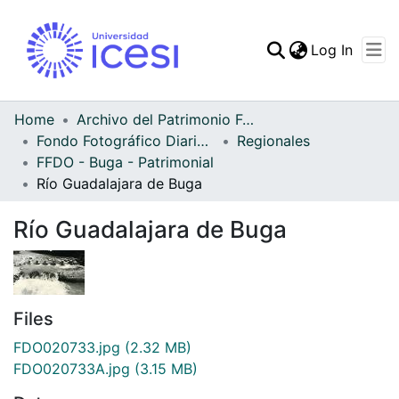
(curren
Log In
Communities & Collec
All of DSpace
Home
Archivo del Patrimonio Fotográfico y Fílmico del Valle del Cauca
Fondo Fotográfico Diario Occidente
Regionales
Statistics
FFDO - Buga - Patrimonial
Río Guadalajara de Buga
Río Guadalajara de Buga
Files
FDO020733.jpg
(2.32 MB)
FDO020733A.jpg
(3.15 MB)