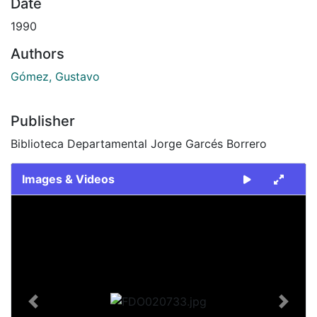
Date
1990
Authors
Gómez, Gustavo
Publisher
Biblioteca Departamental Jorge Garcés Borrero
Images & Videos
Slide 1 of 2
Previous
Next