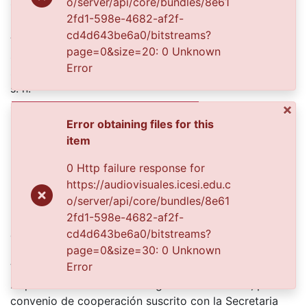
o/server/api/core/bundles/8e61
1985-01-01
2fd1-598e-4682-af2f-
Authors
cd4d643be6a0/bitstreams?
page=0&size=20: 0 Unknown
s. n.
Error
s. n.
s. n.
s. n.
×
Error obtaining files for this
item
Publisher
0 Http failure response for
Biblioteca Departamental Jorge Garces Borrero
https://audiovisuales.icesi.edu.c
Description
o/server/api/core/bundles/8e61
2fd1-598e-4682-af2f-
El señor Marco Antonio Arenas realizando una
cd4d643be6a0/bitstreams?
donación en el orfanato del municipio. Tuluá, 1985
page=0&size=30: 0 Unknown
El Archivo del Patrimonio Fotográfico y Fílmico del
Error
Valle del Cauca es responsabilidad de la Biblioteca
Departamental del Valle Jorge Garcés Borrero, por
convenio de cooperación suscrito con la Secretaria