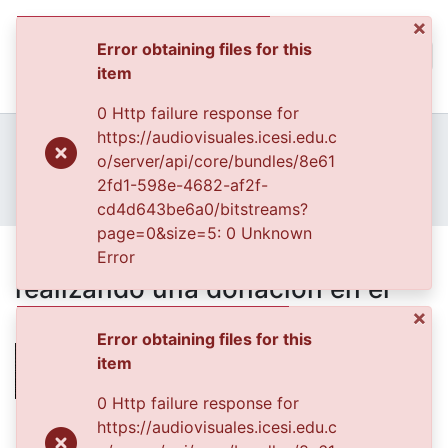
×
Error obtaining files for this
(curren
Log In
item
Communities & Collec
0 Http failure response for
All of DSpace
Home
Archivo del Patrimonio Fotográfico y Fílmico del Valle del Cauca
https://audiovisuales.icesi.edu.c
Fondo Archivo del Patrimonio Fotográfico y Fílmico del Valle del Cauca
Los Municipios
o/server/api/core/bundles/8e61
Statistics
APFFVC - Edificios - Patrimonial
2fd1-598e-4682-af2f-
El señor Marco Antonio Arenas realizando una donación en el orfanato del municipio
cd4d643be6a0/bitstreams?
page=0&size=5: 0 Unknown
El señor Marco Antonio Arenas
Error
realizando una donación en el
orfanato del municipio
×
Error obtaining files for this
item
0 Http failure response for
Date
https://audiovisuales.icesi.edu.c