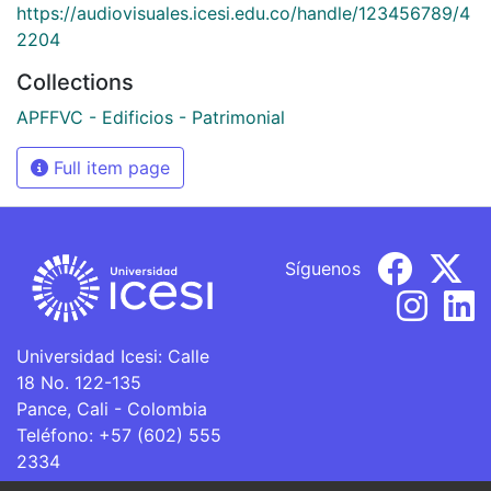
https://audiovisuales.icesi.edu.co/handle/123456789/4
2204
Collections
APFFVC - Edificios - Patrimonial
Full item page
Síguenos
Universidad Icesi: Calle
18 No. 122-135
Pance, Cali - Colombia
Teléfono: +57 (602) 555
2334
ventanillaunica@icesi.edu.co