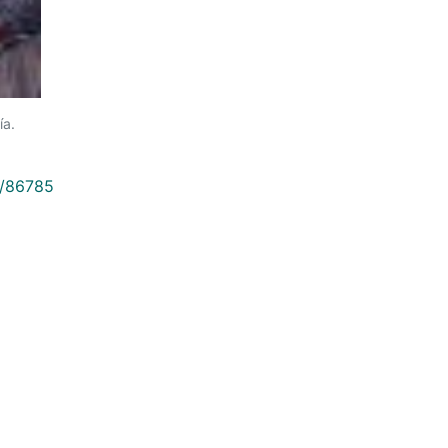
ía.
9/86785