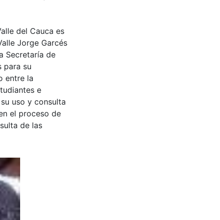
chado por
ra su municipio
Valle del Cauca es
Valle Jorge Garcés
a Secretaría de
s para su
 entre la
tudiantes e
 su uso y consulta
en el proceso de
sulta de las