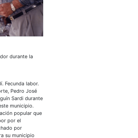
Next
dor durante la
í. Fecunda labor.
orte, Pedro José
guín Sardi durante
este municipio.
eación popular que
bor por el