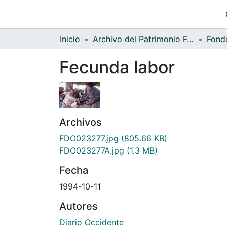
Inicio
Archivo del Patrimonio Fotográfico y Fílmico del Valle del Cauca
Fecunda labor
Archivos
FDO023277.jpg
(805.66 KB)
FDO023277A.jpg
(1.3 MB)
Fecha
1994-10-11