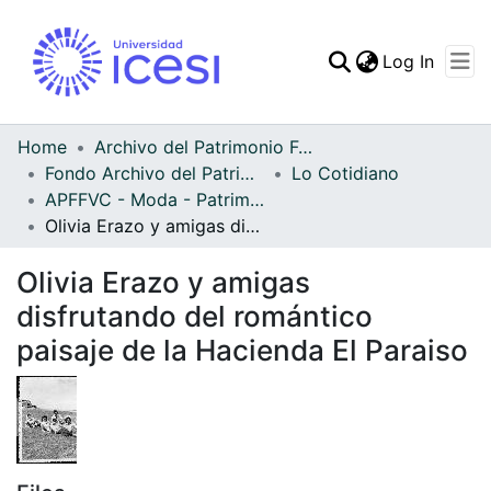
(curren
Log In
Communities & Collec
All of DSpace
Home
Archivo del Patrimonio Fotográfico y Fílmico del Valle del Cauca
Fondo Archivo del Patrimonio Fotográfico y Fílmico del Valle del Cauca
Lo Cotidiano
Statistics
APFFVC - Moda - Patrimonial
Olivia Erazo y amigas disfrutando del romántico paisaje de la Hacienda El Paraiso
Olivia Erazo y amigas
disfrutando del romántico
paisaje de la Hacienda El Paraiso