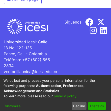
Síguenos
Universidad Icesi: Calle
18 No. 122-135
Pance, Cali - Colombia
Teléfono: +57 (602) 555
2334
ventanillaunica@icesi.edu.co
We collect and process your personal information for the
La Universidad Icesi es una Institución de Educación
following purposes:
Authentication, Preferences,
Superior que se encuentra sujeta a inspección y vigilancia
Acknowledgement and Statistics
.
por parte del Ministerio de Educación Nacional.
To learn more, please read our
privacy policy
.
Cookie
Privacy
End User
Send
Customize
Decline
That's ok
settings
policy
Agreement
Feedback