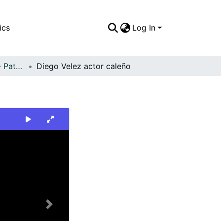
ics
Log In
FFDO - Personajes - Patrimonial
Diego Velez actor caleño
Next