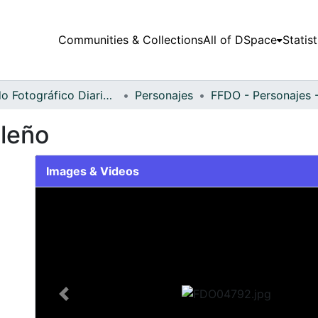
Communities & Collections
All of DSpace
Statist
Fondo Fotográfico Diario Occidente
Personajes
aleño
Images & Videos
Slide 1 of 1
Previous