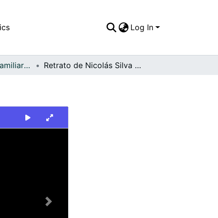
ics
Log In
APFFVC - Fotos Familiares - Patrimonial
Retrato de Nicolás Silva y Licenia silva
Next