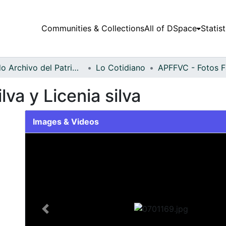
Communities & Collections
All of DSpace
Statist
Fondo Archivo del Patrimonio Fotográfico y Fílmico del Valle del Cauca
Lo Cotidiano
lva y Licenia silva
Images & Videos
Slide 1 of 1
Previous