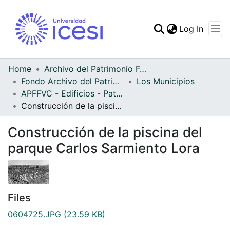
(curren
Log In
Communities & Collec
All of DSpace
Home
Archivo del Patrimonio Fotográfico y Fílmico del Valle del Cauca
Fondo Archivo del Patrimonio Fotográfico y Fílmico del Valle del Cauca
Los Municipios
Statistics
APFFVC - Edificios - Patrimonial
Construcción de la piscina del parque Carlos Sarmiento Lora
Construcción de la piscina del
parque Carlos Sarmiento Lora
Files
0604725.JPG
(23.59 KB)