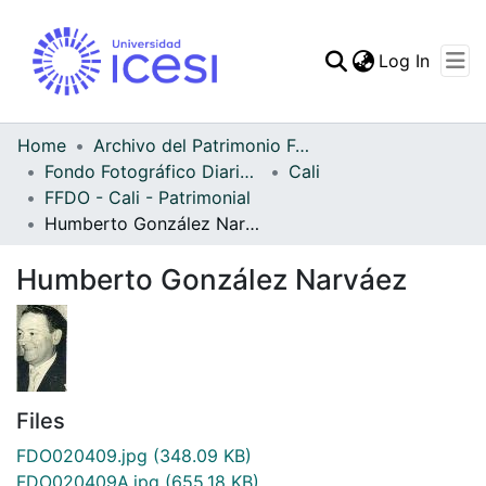
(curren
Log In
Communities & Collec
All of DSpace
Home
Archivo del Patrimonio Fotográfico y Fílmico del Valle del Cauca
Fondo Fotográfico Diario Occidente
Cali
Statistics
FFDO - Cali - Patrimonial
Humberto González Narváez
Humberto González Narváez
Files
FDO020409.jpg
(348.09 KB)
FDO020409A.jpg
(655.18 KB)