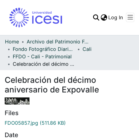
(curren
Log In
Communities & Collec
All of DSpace
Home
Archivo del Patrimonio Fotográfico y Fílmico del Valle del Cauca
Fondo Fotográfico Diario Occidente
Cali
Statistics
FFDO - Cali - Patrimonial
Celebración del décimo aniversario de Expovalle
Celebración del décimo
aniversario de Expovalle
Files
FDO05857.jpg
(511.86 KB)
Date