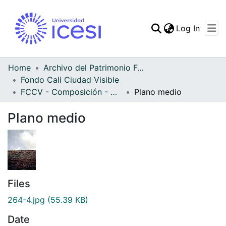
(curren
Log In
Communities & Collec
All of DSpace
Home
Archivo del Patrimonio Fotográfico y Fílmico del Valle del Cauca
Fondo Cali Ciudad Visible
Statistics
FCCV - Composición - Patrimonial
Plano medio
Plano medio
Files
264-4.jpg
(55.39 KB)
Date