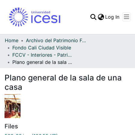
(curren
Log In
Communities & Collec
All of DSpace
Home
Archivo del Patrimonio Fotográfico y Fílmico del Valle del Cauca
Fondo Cali Ciudad Visible
Statistics
FCCV - Interiores - Patrimonial
Plano general de la sala de una casa
Plano general de la sala de una
casa
Files