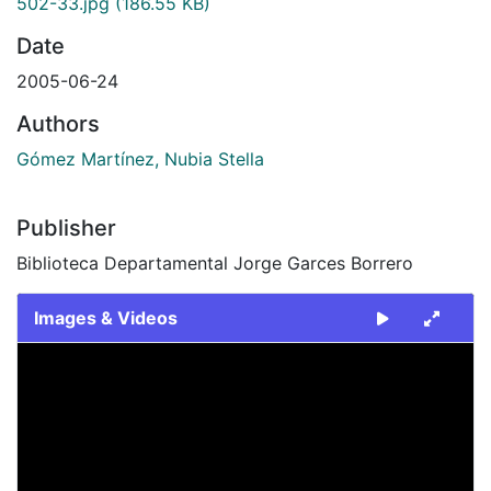
502-33.jpg
(186.55 KB)
Date
2005-06-24
Authors
Gómez Martínez, Nubia Stella
Publisher
Biblioteca Departamental Jorge Garces Borrero
Images & Videos
Slide 1 of 1