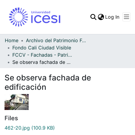
(curren
Log In
Communities & Collec
All of DSpace
Home
Archivo del Patrimonio Fotográfico y Fílmico del Valle del Cauca
Fondo Cali Ciudad Visible
Statistics
FCCV - Fachadas - Patrimonial
Se observa fachada de edificación
Se observa fachada de
edificación
Files
462-20.jpg
(100.9 KB)