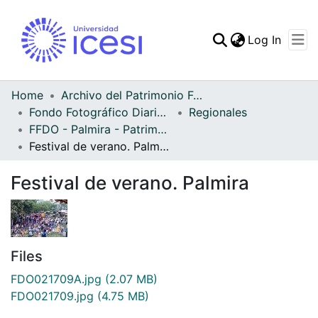
(curren
Log In
Communities & Collec
All of DSpace
Home
Archivo del Patrimonio Fotográfico y Fílmico del Valle del Cauca
Fondo Fotográfico Diario Occidente
Regionales
Statistics
FFDO - Palmira - Patrimonial
Festival de verano. Palmira
Festival de verano. Palmira
Files
FDO021709A.jpg
(2.07 MB)
FDO021709.jpg
(4.75 MB)