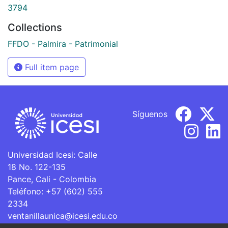
3794
Collections
FFDO - Palmira - Patrimonial
Full item page
Síguenos
Universidad Icesi: Calle
18 No. 122-135
Pance, Cali - Colombia
Teléfono: +57 (602) 555
2334
ventanillaunica@icesi.edu.co