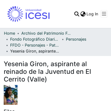
(curren
Log In
Communities & Collec
All of DSpace
Home
Archivo del Patrimonio Fotográfico y Fílmico del Valle del Cauca
Fondo Fotográfico Diario Occidente
Personajes
Statistics
FFDO - Personajes - Patrimonial
Yesenia Giron, aspirante al reinado de la Juventud en El Cerrito (Valle)
Yesenia Giron, aspirante al
reinado de la Juventud en El
Cerrito (Valle)