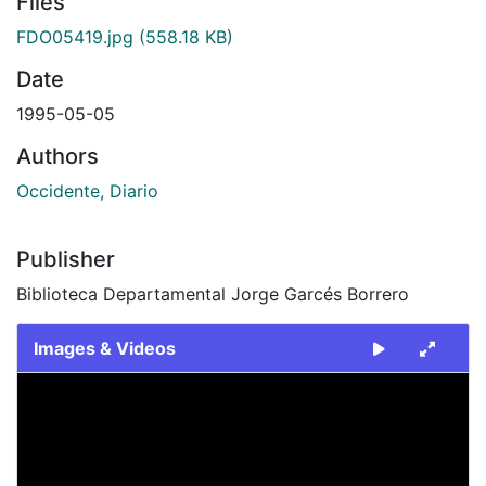
Files
FDO05419.jpg
(558.18 KB)
Date
1995-05-05
Authors
Occidente, Diario
Publisher
Biblioteca Departamental Jorge Garcés Borrero
Images & Videos
Slide 1 of 1