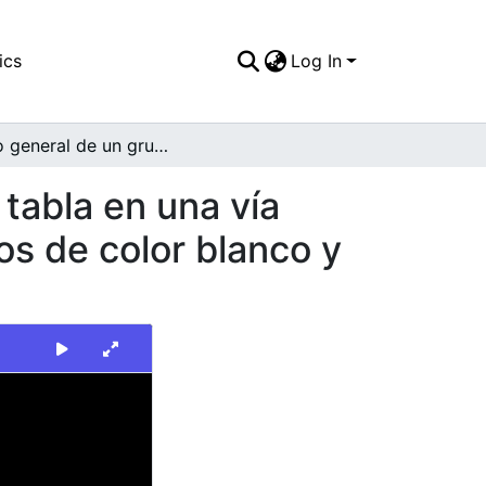
ics
Log In
Plano general de un grupo de jóvenes montando tabla en una vía pavimentada demarcada por los andenes pintados de color blanco y rojo
tabla en una vía
s de color blanco y