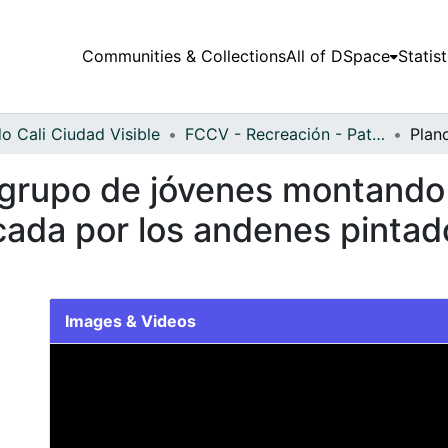
Communities & Collections
All of DSpace
Statist
o Cali Ciudad Visible
FCCV - Recreación - Patrimonial
 grupo de jóvenes montando 
da por los andenes pintado
Images & Videos
Slide 1 of 1