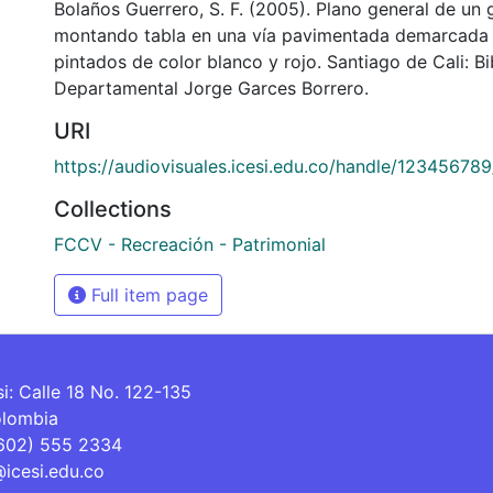
Bolaños Guerrero, S. F. (2005). Plano general de un
montando tabla en una vía pavimentada demarcada 
pintados de color blanco y rojo. Santiago de Cali: Bi
Departamental Jorge Garces Borrero.
URI
https://audiovisuales.icesi.edu.co/handle/12345678
Collections
FCCV - Recreación - Patrimonial
Full item page
si: Calle 18 No. 122-135
olombia
(602) 555 2334
@icesi.edu.co