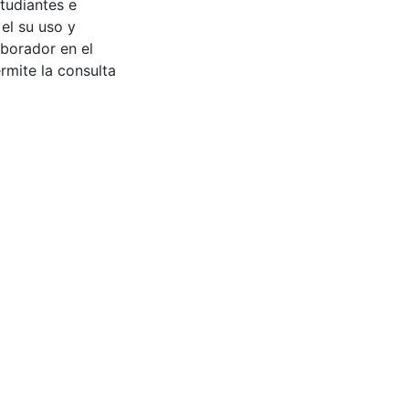
tudiantes e
 el su uso y
aborador en el
rmite la consulta