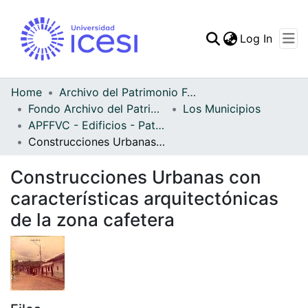
(curren
Log In
Communities & Collec
All of DSpace
Home
Archivo del Patrimonio Fotográfico y Fílmico del Valle del Cauca
Fondo Archivo del Patrimonio Fotográfico y Fílmico del Valle del Cauca
Los Municipios
Statistics
APFFVC - Edificios - Patrimonial
Construcciones Urbanas con características arquitectónicas de la zona cafetera
Construcciones Urbanas con
características arquitectónicas
de la zona cafetera