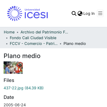
(curren
Log In
Communities & Collec
All of DSpace
Home
Archivo del Patrimonio Fotográfico y Fílmico del Valle del Cauca
Fondo Cali Ciudad Visible
Statistics
FCCV - Comercio - Patrimonial
Plano medio
Plano medio
Files
437-22.jpg
(84.39 KB)
Date
2005-06-24