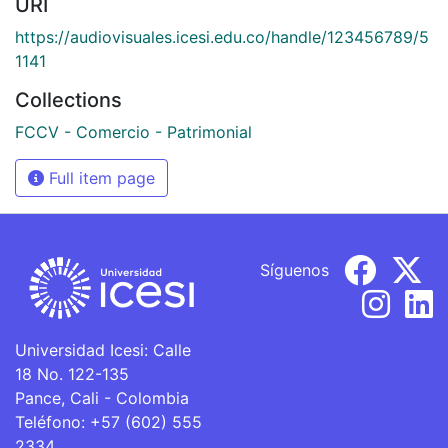
URI
https://audiovisuales.icesi.edu.co/handle/123456789/5
1141
Collections
FCCV - Comercio - Patrimonial
Full item page
Síguenos
Universidad Icesi: Calle
18 No. 122-135
Pance, Cali - Colombia
Teléfono: +57 (602) 555
2334