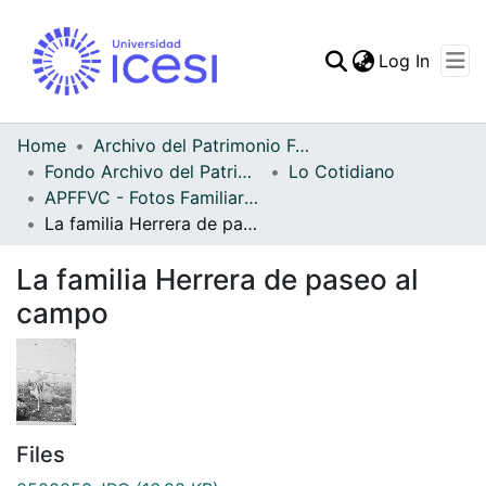
(curren
Log In
Communities & Collec
All of DSpace
Home
Archivo del Patrimonio Fotográfico y Fílmico del Valle del Cauca
Fondo Archivo del Patrimonio Fotográfico y Fílmico del Valle del Cauca
Lo Cotidiano
Statistics
APFFVC - Fotos Familiares - Patrimonial
La familia Herrera de paseo al campo
La familia Herrera de paseo al
campo
Files