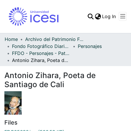
(curren
Log In
Communities & Collec
All of DSpace
Home
Archivo del Patrimonio Fotográfico y Fílmico del Valle del Cauca
Fondo Fotográfico Diario Occidente
Personajes
Statistics
FFDO - Personajes - Patrimonial
Antonio Zihara, Poeta de Santiago de Cali
Antonio Zihara, Poeta de
Santiago de Cali
Files