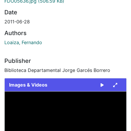
FDO05636.jpg
(506.59 KB)
Date
2011-06-28
Authors
Loaiza, Fernando
Publisher
Biblioteca Departamental Jorge Garcés Borrero
Images & Videos
Slide 1 of 1