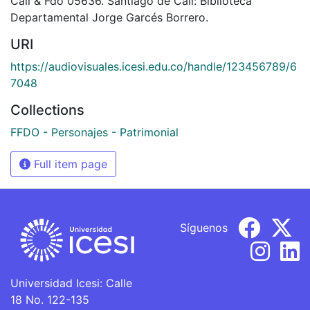
Cali & Fdo 05636. Santiago de Cali: Biblioteca
Departamental Jorge Garcés Borrero.
URI
https://audiovisuales.icesi.edu.co/handle/123456789/6
7048
Collections
FFDO - Personajes - Patrimonial
Full item page
Síguenos
Universidad Icesi: Calle
18 No. 122-135