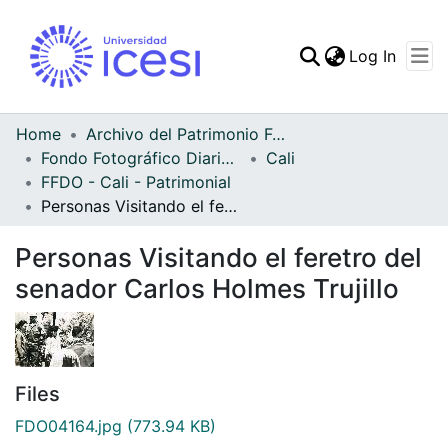
(curren
Log In
Communities & Collec
All of DSpace
Home
Archivo del Patrimonio Fotográfico y Fílmico del Valle del Cauca
Fondo Fotográfico Diario Occidente
Cali
Statistics
FFDO - Cali - Patrimonial
Personas Visitando el feretro del senador Carlos Holmes Trujillo
Personas Visitando el feretro del
senador Carlos Holmes Trujillo
Files
FDO04164.jpg
(773.94 KB)