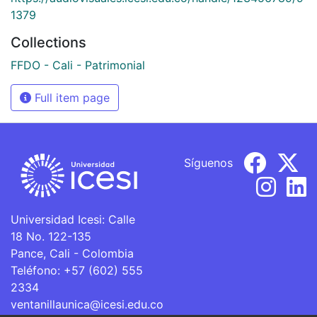
1379
Collections
FFDO - Cali - Patrimonial
Full item page
Síguenos
Universidad Icesi: Calle
18 No. 122-135
Pance, Cali - Colombia
Teléfono: +57 (602) 555
2334
ventanillaunica@icesi.edu.co