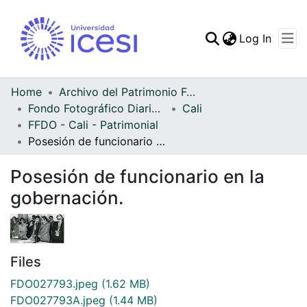
(curren
Log In
Communities & Collec
All of DSpace
Home
Archivo del Patrimonio Fotográfico y Fílmico del Valle del Cauca
Fondo Fotográfico Diario Occidente
Cali
Statistics
FFDO - Cali - Patrimonial
Posesión de funcionario en la gobernación.
Posesión de funcionario en la
gobernación.
Files
FDO027793.jpeg
(1.62 MB)
FDO027793A.jpeg
(1.44 MB)