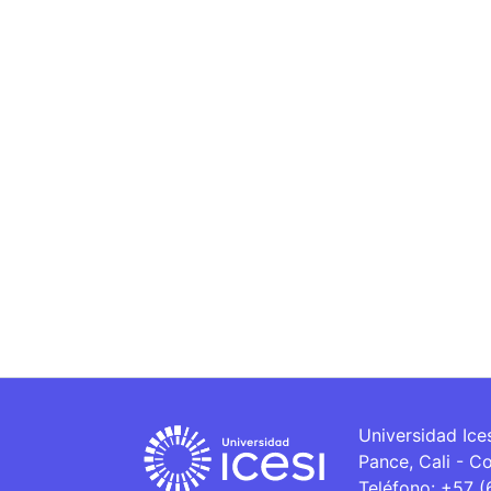
Universidad Ice
Pance, Cali - C
Teléfono: +57 