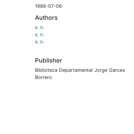
1986-07-06
Authors
s. n.
s. n.
s. n.
Publisher
Biblioteca Departamental Jorge Garces
Borrero