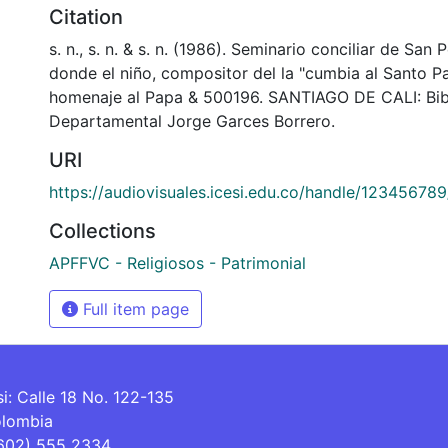
Citation
s. n., s. n. & s. n. (1986). Seminario conciliar de San
donde el niño, compositor del la "cumbia al Santo P
homenaje al Papa & 500196. SANTIAGO DE CALI: Bib
Departamental Jorge Garces Borrero.
URI
https://audiovisuales.icesi.edu.co/handle/12345678
Collections
APFFVC - Religiosos - Patrimonial
Full item page
si: Calle 18 No. 122-135
olombia
(602) 555 2334