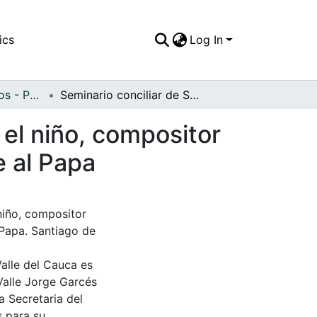
ics
Log In
APFFVC - Religiosos - Patrimonial
Seminario conciliar de San Pedro apostol, donde el niño, compositor del la "cumbia al Santo Padre", hace su homenaje al Papa
 el niño, compositor
e al Papa
niño, compositor
 Papa. Santiago de
Valle del Cauca es
Valle Jorge Garcés
a Secretaria del
s para su