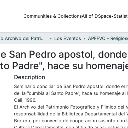
Communities & Collections
All of DSpace
Statist
Fondo Archivo del Patrimonio Fotográfico y Fílmico del Valle del Cauca
Los Eventos
de San Pedro apostol, donde
nto Padre", hace su homenaj
Description
Seminario conciliar de San Pedro apostol, donde el 
del la "cumbia al Santo Padre", hace su homenaje al
Cali, 1996.
El Archivo del Patrimonio Fotográfico y Fílmico del 
responsabilidad de la Biblioteca Departamental del 
Borrero, por convenio de cooperación suscrito con l
Cultura Departamental, con el fin de aunar esfuerzo