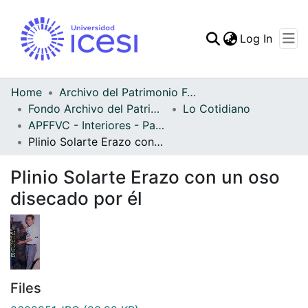
(curren
Log In
Communities & Collec
All of DSpace
Home
Archivo del Patrimonio Fotográfico y Fílmico del Valle del Cauca
Fondo Archivo del Patrimonio Fotográfico y Fílmico del Valle del Cauca
Lo Cotidiano
Statistics
APFFVC - Interiores - Patrimonial
Plinio Solarte Erazo con un oso disecado por él
Plinio Solarte Erazo con un oso
disecado por él
Files