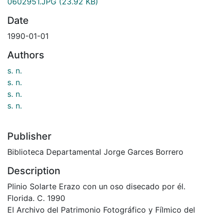
0602951.JPG
(23.92 KB)
Date
1990-01-01
Authors
s. n.
s. n.
s. n.
s. n.
Publisher
Biblioteca Departamental Jorge Garces Borrero
Description
Plinio Solarte Erazo con un oso disecado por él.
Florida. C. 1990
El Archivo del Patrimonio Fotográfico y Fílmico del