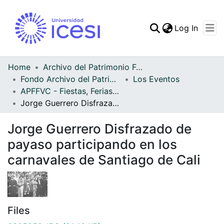
(curren
Log In
Communities & Collec
All of DSpace
Home
Archivo del Patrimonio Fotográfico y Fílmico del Valle del Cauca
Fondo Archivo del Patrimonio Fotográfico y Fílmico del Valle del Cauca
Los Eventos
Statistics
APFFVC - Fiestas, Ferias y Carnavales - Patrimonial
Jorge Guerrero Disfrazado de payaso participando en los carnavales de Santiago de Cali
Jorge Guerrero Disfrazado de
payaso participando en los
carnavales de Santiago de Cali
Files