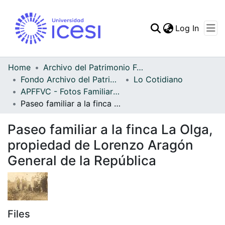
(curren
Log In
Communities & Collec
All of DSpace
Home
Archivo del Patrimonio Fotográfico y Fílmico del Valle del Cauca
Fondo Archivo del Patrimonio Fotográfico y Fílmico del Valle del Cauca
Lo Cotidiano
Statistics
APFFVC - Fotos Familiares - Patrimonial
Paseo familiar a la finca La Olga, propiedad de Lorenzo Aragón General de la República
Paseo familiar a la finca La Olga,
propiedad de Lorenzo Aragón
General de la República
Files