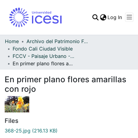
(curren
Log In
Communities & Collec
All of DSpace
Home
Archivo del Patrimonio Fotográfico y Fílmico del Valle del Cauca
Fondo Cali Ciudad Visible
Statistics
FCCV - Paisaje Urbano - Patrimonial
En primer plano flores amarillas con rojo
En primer plano flores amarillas
con rojo
Files
368-25.jpg
(216.13 KB)