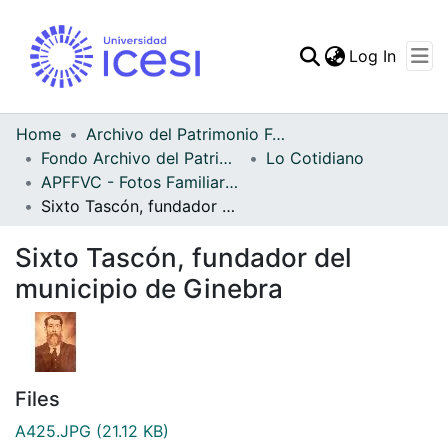
(curren
Log In
Communities & Collec
All of DSpace
Home
Archivo del Patrimonio Fotográfico y Fílmico del Valle del Cauca
Fondo Archivo del Patrimonio Fotográfico y Fílmico del Valle del Cauca
Lo Cotidiano
Statistics
APFFVC - Fotos Familiares - Patrimonial
Sixto Tascón, fundador del municipio de Ginebra
Sixto Tascón, fundador del
municipio de Ginebra
Files
A425.JPG
(21.12 KB)