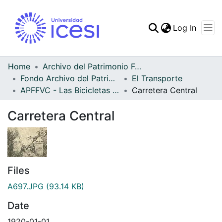
(curren
Log In
Communities & Collec
All of DSpace
Home
Archivo del Patrimonio Fotográfico y Fílmico del Valle del Cauca
Fondo Archivo del Patrimonio Fotográfico y Fílmico del Valle del Cauca
El Transporte
Statistics
APFFVC - Las Bicicletas y Ca - Patrimonial
Carretera Central
Carretera Central
Files
A697.JPG
(93.14 KB)
Date
1920-01-01