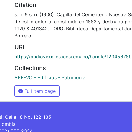
Citation
s. n. & s. n. (1900). Capilla del Cementerio Nuestra 
de estilo colonial construida en 1882 y destruida po
1979 & 401342. TORO: Biblioteca Departamental Jo
Borrero.
URI
https://audiovisuales.icesi.edu.co/handle/12345678
Collections
APFFVC - Edificios - Patrimonial
Full item page
si: Calle 18 No. 122-135
olombia
(602) 555 2334