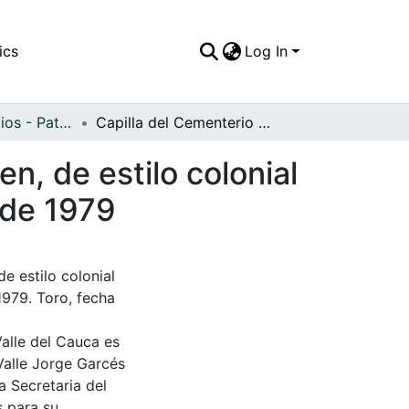
ics
Log In
APFFVC - Edificios - Patrimonial
Capilla del Cementerio Nuestra Señora del Carmen, de estilo colonial construida en 1882 y destruida por el terremoto de 1979
n, de estilo colonial
 de 1979
e estilo colonial
1979. Toro, fecha
Valle del Cauca es
Valle Jorge Garcés
a Secretaria del
s para su