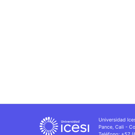
Universidad Ice
Pance, Cali - C
Teléfono: +57 