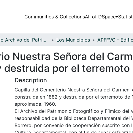
Communities & Collections
All of DSpace
Statist
Fondo Archivo del Patrimonio Fotográfico y Fílmico del Valle del Cauca
Los Municipios
io Nuestra Señora del Carme
 destruida por el terremoto
Description
Capilla del Cementerio Nuestra Señora del Carmen, d
construida en 1882 y destruida por el terremoto de 
aproximada. 1960.
El Archivo del Patrimonio Fotográfico y Fílmico del 
responsabilidad de la Biblioteca Departamental del 
Borrero, por convenio de cooperación suscrito con l
Cultura Departamental, con el fin de aunar esfuerzo