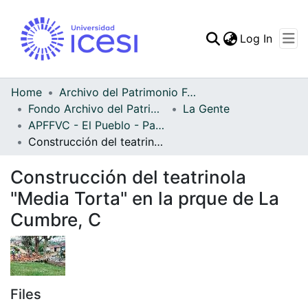
(curren
Log In
Communities & Collec
All of DSpace
Home
Archivo del Patrimonio Fotográfico y Fílmico del Valle del Cauca
Fondo Archivo del Patrimonio Fotográfico y Fílmico del Valle del Cauca
La Gente
Statistics
APFFVC - El Pueblo - Patrimonial
Construcción del teatrinola "Media Torta" en la prque de La Cumbre, C
Construcción del teatrinola
"Media Torta" en la prque de La
Cumbre, C
Files