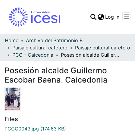
(curren
Log In
Communities & Collec
All of DSpace
Home
Archivo del Patrimonio Fotográfico y Fílmico del Valle del Cauca
Paisaje cultural cafetero
Paisaje cultural cafetero
Statistics
PCC - Caicedonia
Posesión alcalde Guillermo Escobar Baena. Caicedonia
Posesión alcalde Guillermo
Escobar Baena. Caicedonia
Files
PCCC0043.jpg
(174.63 KB)