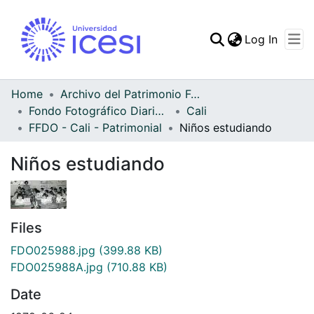
(curren
Log In
Communities & Collec
All of DSpace
Home
Archivo del Patrimonio Fotográfico y Fílmico del Valle del Cauca
Fondo Fotográfico Diario Occidente
Cali
Statistics
FFDO - Cali - Patrimonial
Niños estudiando
Niños estudiando
Files
FDO025988.jpg
(399.88 KB)
FDO025988A.jpg
(710.88 KB)
Date