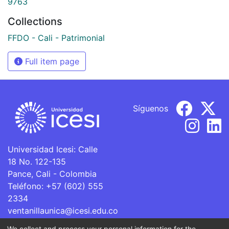
9763
Collections
FFDO - Cali - Patrimonial
Full item page
Síguenos
Universidad Icesi: Calle
18 No. 122-135
Pance, Cali - Colombia
Teléfono: +57 (602) 555
2334
ventanillaunica@icesi.edu.co
We collect and process your personal information for the