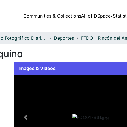
Communities & Collections
All of DSpace
Statist
Fondo Fotográfico Diario Occidente
Deportes
quino
Images & Videos
Slide 1 of 2
Previous