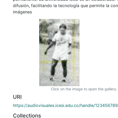
difusión, facilitando la tecnología que permite la con
imágenes
Click on the image to open the gallery.
URI
https://audiovisuales.icesi.edu.co/handle/12345678
Collections