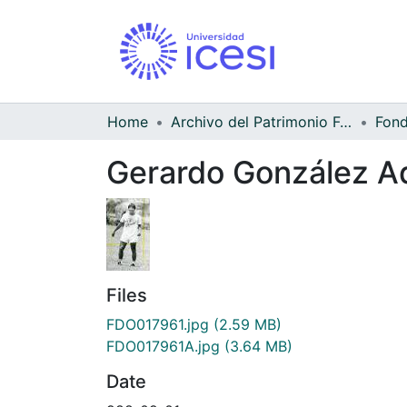
Home
Archivo del Patrimonio Fotográfico y Fílmico del Valle del Cauca
Gerardo González A
Files
FDO017961.jpg
(2.59 MB)
FDO017961A.jpg
(3.64 MB)
Date