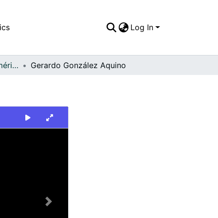
ics
Log In
FFDO - Rincón del América - Patrimonial
Gerardo González Aquino
Next