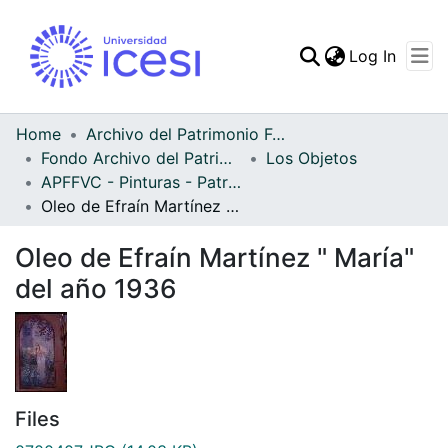
(curren
Log In
Communities & Collec
All of DSpace
Home
Archivo del Patrimonio Fotográfico y Fílmico del Valle del Cauca
Fondo Archivo del Patrimonio Fotográfico y Fílmico del Valle del Cauca
Los Objetos
Statistics
APFFVC - Pinturas - Patrimonial
Oleo de Efraín Martínez " María" del año 1936
Oleo de Efraín Martínez " María"
del año 1936
Files