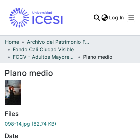
(curren
Log In
Communities & Collec
All of DSpace
Home
Archivo del Patrimonio Fotográfico y Fílmico del Valle del Cauca
Fondo Cali Ciudad Visible
Statistics
FCCV - Adultos Mayores - Patrimonial
Plano medio
Plano medio
Files
098-14.jpg
(82.74 KB)
Date