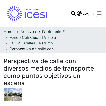
(curren
Log In
Communities & Collec
All of DSpace
Home
Archivo del Patrimonio Fotográfico y Fílmico del Valle del Cauca
Fondo Cali Ciudad Visible
Statistics
FCCV - Calles - Patrimonial
Perspectiva de calle con diversos medios de transporte como puntos objetivos en escena
Perspectiva de calle con
diversos medios de transporte
como puntos objetivos en
escena